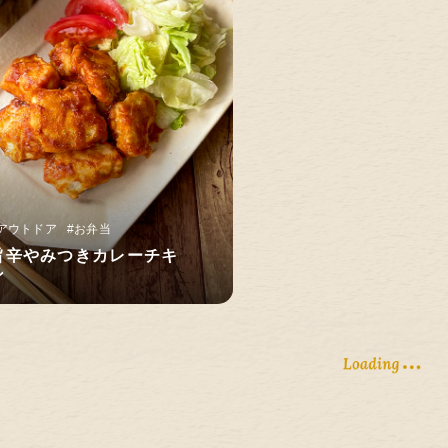
アウトドア
#お弁当
旨辛やみつきカレーチキ
ン