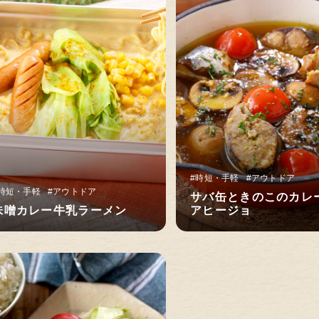
#時短・手軽
#アウトドア
時短・手軽
#アウトドア
サバ缶ときのこのカレ
味噌カレー牛乳ラーメン
アヒージョ