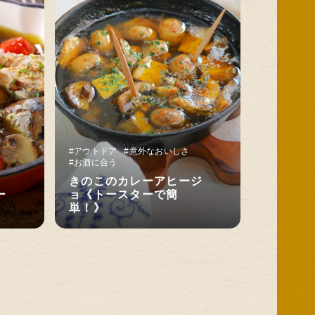
#アウトドア
#意外なおいしさ
#お酒に合う
きのこのカレーアヒージ
ー
ョ《トースターで簡
単！》