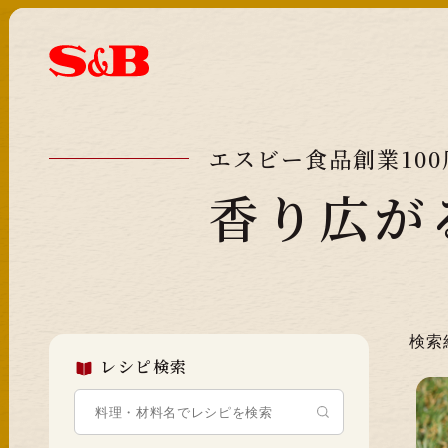
エスビー食品創業10
香り広が
検索
レシピ検索