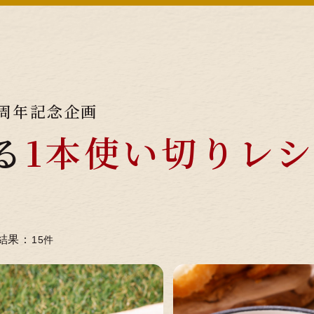
0周年記念企画
る
1本使い切りレ
結果：
15
件