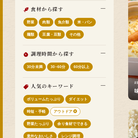
食材から探す
野菜
肉類
魚介類
米・パン
麺類
豆腐・豆類
その他
調理時間から探す
30分未満
30~60分
60分以上
#
人気のキーワード
ボリュームたっぷり
ダイエット
時短・手軽
アウトドア
野菜たっぷり
余り食材でできる
意外なおいしさ
レンジ調理