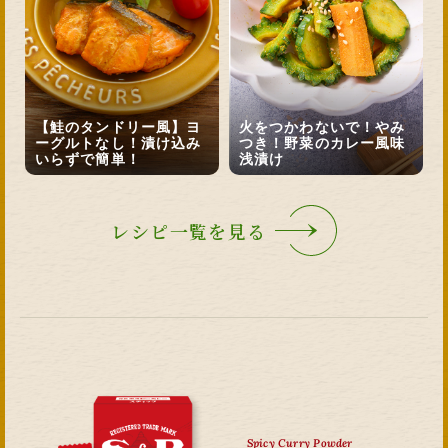
【鮭のタンドリー風】ヨ
火をつかわないで！やみ
ーグルトなし！漬け込み
つき！野菜のカレー風味
いらずで簡単！
浅漬け
レシピ一覧を見る
Spicy Curry Powder