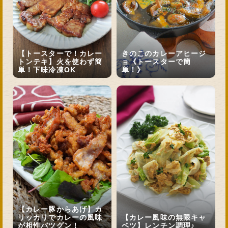
【トースターで！カレー
きのこのカレーアヒージ
トンテキ】火を使わず簡
ョ《トースターで簡
単！下味冷凍OK
単！》
【カレー豚からあげ】カ
リッカリでカレーの風味
【カレー風味の無限キャ
が相性バツグン！
ベツ】レンチン調理♪