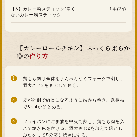
【A】カレー粉スティック/辛く
1本(2g)
ないカレー粉スティック
【カレーロールチキン】ふっくら柔らか
◎の
作り方
1
鶏もも肉は全体をまんべんなくフォークで刺し、
酒大さじ2をまぶしておく。
2
皮が外側で縦長になるように端から巻き、爪楊枝
で3～4か所とめる。
3
フライパンにごま油を中火で熱し、鶏もも肉を入
れて焼き色を付ける。酒大さじ2を加えて落とし
ぶたをして5分蒸し焼きにする。