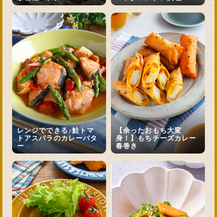
レンジでできる♪鮭トマ
【余ったおもち大変
トアスパラのカレーバタ
身！】もちチーズカレー
ー
春巻き