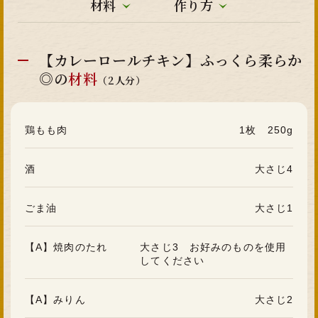
材料
作り方
【カレーロールチキン】ふっくら柔らか
◎の
材料
（2人分）
鶏もも肉
1枚 250g
酒
大さじ4
ごま油
大さじ1
【A】焼肉のたれ
大さじ3 お好みのものを使用
してください
【A】みりん
大さじ2