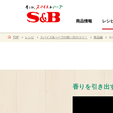
商品情報
レシ
TOP
レシピ
スパイス&ハーブの使い方のコツ！
単品編
カ
香りを引き出