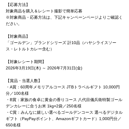
【応募方法】
対象商品を購入＆レシート撮影で簡単応募
※対象商品・応募方法は、下記キャンペーンページよりご確認く
ださい。
【対象商品】
「ゴールデン」ブランドシリーズ 計10品（ハヤシライスソー
ス・レトルトカレー含む）
【対象レシート期間】
2026年3月19日(木) ～ 2026年7月31日(金)
【賞品・当選人数】
・A賞：60周年メモリアルコース JTBトラベルギフト 10,000円
分／100名様
・B賞：家族の食卓に黄金の香りコース 八代目儀兵衛特製ゴール
デンカレーに合うお米 1kg×2袋／250名様
・C賞：みんなに嬉しい選べるゴールデンコース 選べるデジタル
ギフト（PayPayポイント、Amazonギフトカード）1,000円分／
650名様