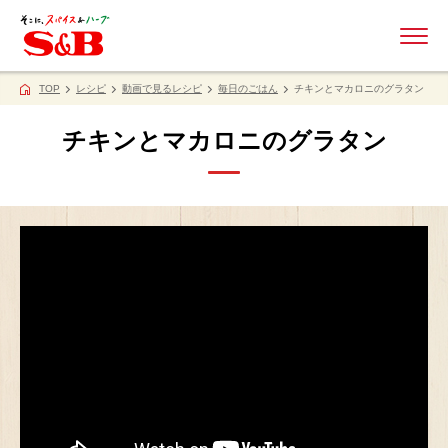
ME
TOP
レシピ
動画で見るレシピ
毎日のごはん
チキンとマカロニのグラタン
チキンとマカロニのグラタン