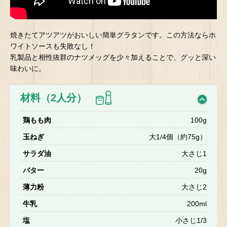
焼きたてアツアツがおいしい簡単グラタンです。この方法ならホ
ワイトソースも失敗なし！
乳製品と相性抜群のナツメッグを少々加えることで、グッと深い
味わいに。
材料（2人分）
鶏もも肉
100g
玉ねぎ
大1/4個（約75g）
サラダ油
大さじ1
バター
20g
薄力粉
大さじ2
牛乳
200ml
塩
小さじ1/3