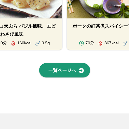
コ天ぷら バジル風味、エビ
ポークの紅茶煮スパイシー
 わさび風味
10分
160kcal
0.5g
70分
367kcal
一覧ページへ