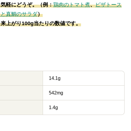
に気軽にどうぞ。（例：
鶏肉のトマト煮
、
ピザトース
ンと真鯛のサラダ
）
来上がり100g当たりの数値です。
14.1g
542mg
1.4g