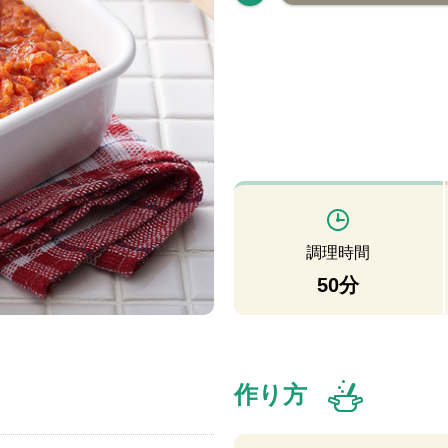
調理時間
50分
作り方