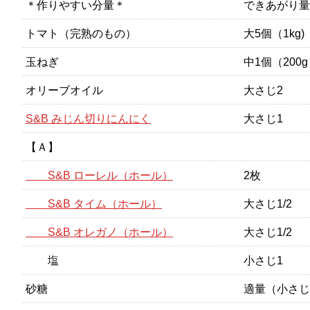
＊作りやすい分量＊
できあがり量 
トマト（完熟のもの）
大5個（1kg)
玉ねぎ
中1個（200
オリーブオイル
大さじ2
S&B みじん切りにんにく
大さじ1
【Ａ】
S&B ローレル（ホール）
2枚
S&B タイム（ホール）
大さじ1/2
S&B オレガノ（ホール）
大さじ1/2
塩
小さじ1
砂糖
適量（小さじ