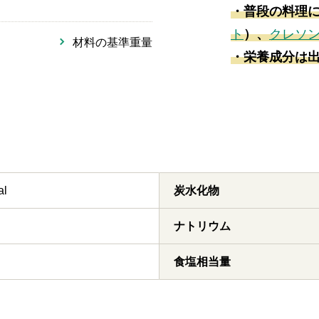
・普段の料理
ト
）、
クレソ
材料の基準重量
・栄養成分は出
al
炭水化物
ナトリウム
食塩相当量