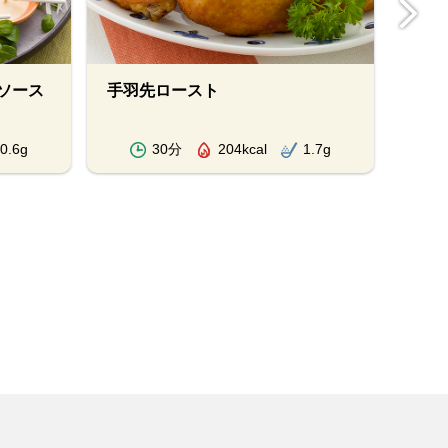
ソース
手羽先ロースト
大根
0.6g
30分
204kcal
1.7g