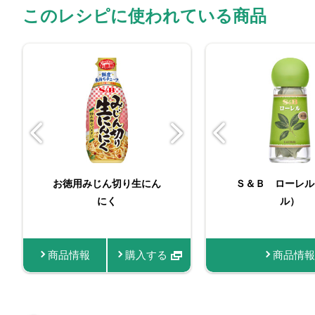
このレシピに使われている商品
ORGANIC SPICE 袋
お徳用みじん切り生にん
ORGANIC SPIC
Ｓ＆Ｂ ローレル
お徳用みじん
入り有機ローレル
にく
機タイム
ル）
にく
商品情報
商品情報
購入する
購入する
商品情報
商品情報
商品情報
購