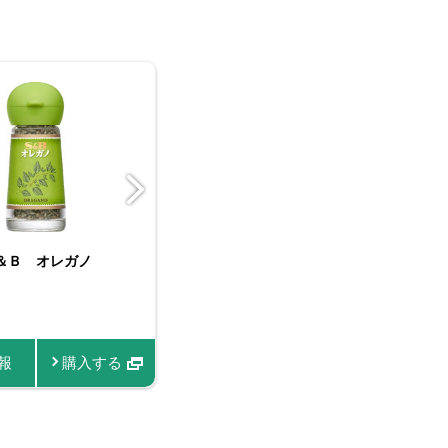
AUCHON タイム（ホ
＆Ｂ オレガノ
FAUCHON 袋入りロー
お徳用みじん切り生にん
Ｓ＆Ｂ オレガノ（フリ
ORGANIC SPICE 有
ORGANIC SPICE 有
ール）
レル
にく
ーズドライ）
機タイム
機ローレル
報
情報
商品情報
商品情報
購入する
購入する
購入する
購入する
商品情報
商品情報
商品情報
購入する
購入する
購入する