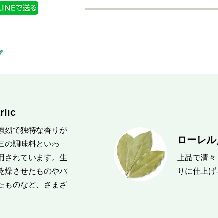
ブ
ic
強烈で独特な香りが
ローレル／
三の調味料といわ
用されています。生
上品で清々
乾燥させたものやパ
りに仕上げ
たものなど、さまざ