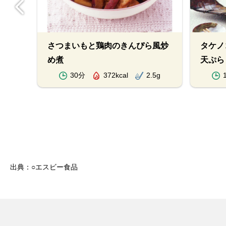
酢）
さつまいもと鶏肉のきんぴら風炒
タケノ
め煮
天ぷら
8g
30分
372kcal
2.5g
出典：○エスビー食品