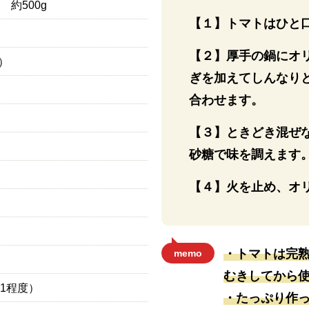
約500g
【１】トマトはひと
【２】厚手の鍋にオリ
g）
ぎを加えてしんなり
合わせます。
【３】ときどき混ぜ
砂糖で味を調えます
【４】火を止め、オリ
・トマトは完
memo
むきしてから
1程度）
・たっぷり作