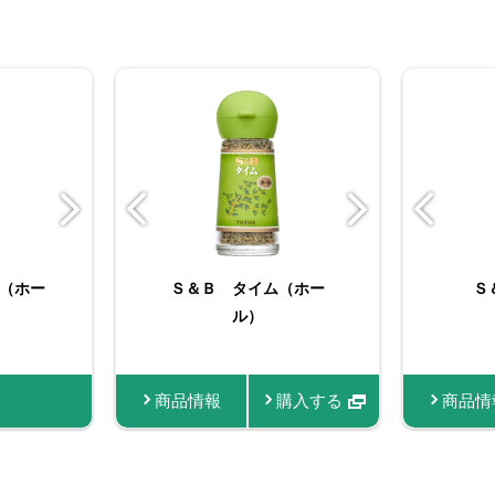
E 有
（ホー
切り生にん
バリュースパイスオレガ
Ｓ＆Ｂ タイム（ホー
ＳＰＩＣＥ＆ＨＥＲＢ
お徳用みじん切り生にん
F
Ｓ
袋入りローレル（ホー
ノ
ル）
にく
ル） 4g
入する
購入する
商品情報
商品情報
商品情報
商品情報
購入する
購入する
購入する
商品情
商品