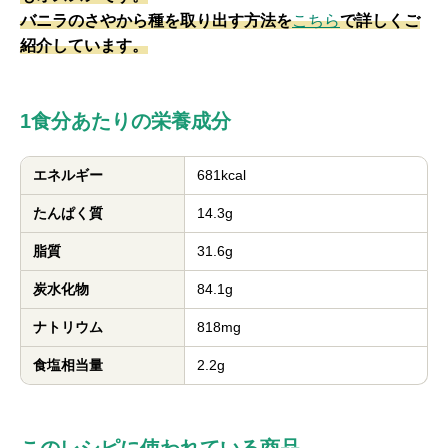
バニラのさやから種を取り出す方法を
こちら
で詳しくご
紹介しています。
1食分あたりの栄養成分
エネルギー
681kcal
たんぱく質
14.3g
脂質
31.6g
炭水化物
84.1g
ナトリウム
818mg
食塩相当量
2.2g