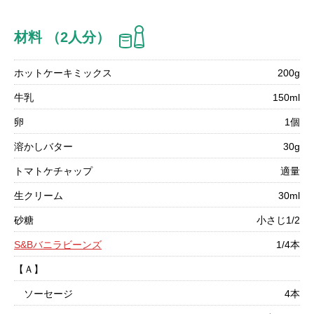
材料 （2人分）
ホットケーキミックス
200g
牛乳
150ml
卵
1個
溶かしバター
30g
トマトケチャップ
適量
生クリーム
30ml
砂糖
小さじ1/2
S&Bバニラビーンズ
1/4本
【Ａ】
ソーセージ
4本