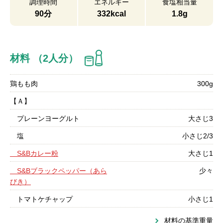
調理時間
エネルギー
食塩相当量
90分
332kcal
1.8g
材料 （2人分）
鶏もも肉
300g
【Ａ】
プレーンヨーグルト
大さじ3
塩
小さじ2/3
S&Bカレー粉
大さじ1
S&Bブラックペッパー（あら
少々
びき）
トマトケチャップ
小さじ1
材料の基準重量