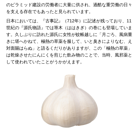
のピラミッド建設の労働者に大量に供され、過酷な重労働の日々
を支える存在でもあったと見られています。
日本においては、『古事記』（712年）に記述が残っており、11
世紀の『源氏物語』では箒木（ははきぎ）の巻にも登場していま
す。久しぶりに訪れた源氏に女性が蚊帳越しに「月ごろ、風病重
きに堪へかねて、極熱の草薬を服して、いと臭きによりなむ、え
対面賜はらぬ」と語るくだりがありますが、この「極熱の草薬」
は乾燥させたにんにくを煎じた飲み物のことで、当時、風邪薬と
して使われていたことがうかがえます。