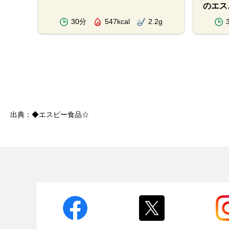
のエス
.9g
30分
547kcal
2.2g
出典：◆エスビー食品☆