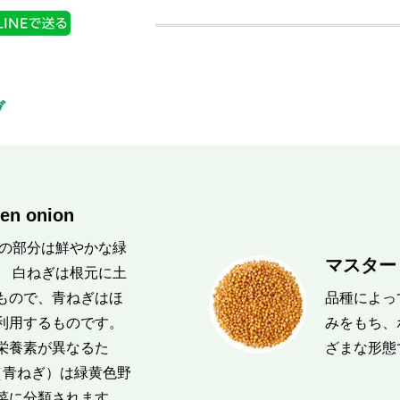
ブ
en onion
葉の部分は鮮やかな緑
マスタード
。 白ねぎは根元に土
もので、青ねぎはほ
品種によっ
利用するものです。
みをもち、
栄養素が異なるた
ざまな形態
（青ねぎ）は緑黄色野
菜に分類されます。