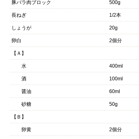
豚バラ肉ブロック
500g
長ねぎ
1/2本
しょうが
20g
卵白
2個分
【Ａ】
水
400ml
酒
100ml
醤油
60ml
砂糖
50g
【Ｂ】
卵黄
2個分