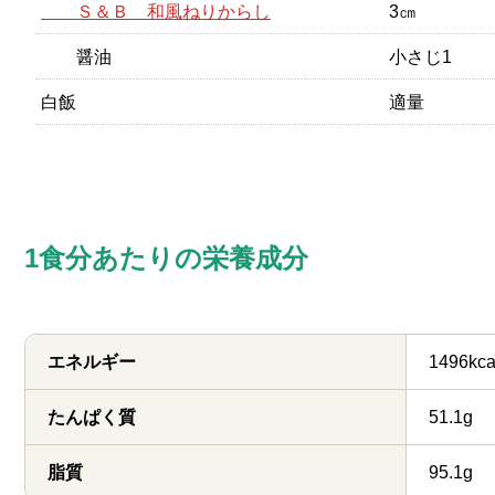
Ｓ＆Ｂ 和風ねりからし
3㎝
醤油
小さじ1
白飯
適量
1食分あたりの栄養成分
エネルギー
1496kca
たんぱく質
51.1g
脂質
95.1g