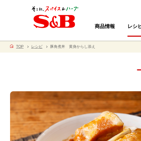
商品情報
レシ
TOP
レシピ
豚角煮丼 黄身からし添え