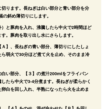
角に切ります。長ねぎは白い部分と青い部分を分
m幅の斜め薄切りにします。
外）と豚肉を入れ、沸騰したら中火で2時間ほど
ます。豚肉を取り出し水にさらします。
【Ａ】、長ねぎの青い部分、薄切りにしたしょ
たら弱火で30分ほど煮て火を止め、そのまま冷
白い部分、【３】の煮汁200mlをフライパン
したら中火で3-4分煮ます。長ねぎが柔らかく
た卵白を回し入れ、半熟になったら火を止めま
り、【４】をのせ、混ぜ合わせた【Ｂ】を回し