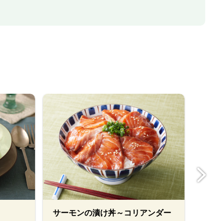
べジ
サーモンの漬け丼～コリアンダー