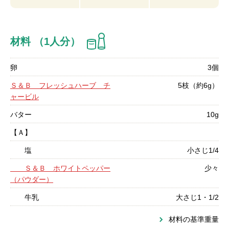
材料 （1人分）
卵
3個
Ｓ＆Ｂ フレッシュハーブ チ
5枝（約6g）
ャービル
バター
10g
【Ａ】
塩
小さじ1/4
Ｓ＆Ｂ ホワイトペッパー
少々
（パウダー）
牛乳
大さじ1・1/2
材料の基準重量