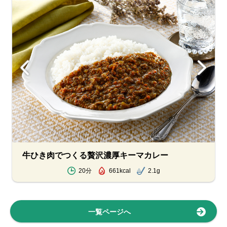
牛ひき肉でつくる贅沢濃厚キーマカレー
20分
661kcal
2.1g
一覧ページへ