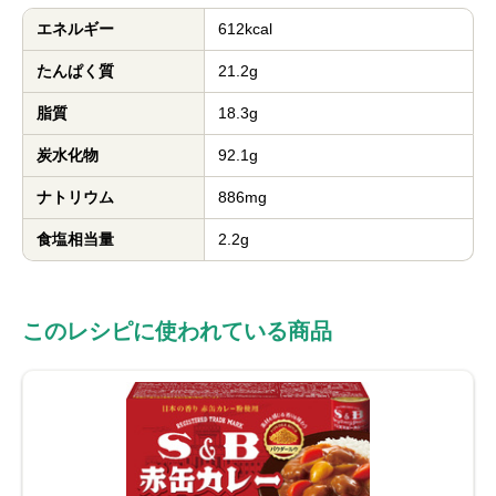
エネルギー
612kcal
たんぱく質
21.2g
脂質
18.3g
炭水化物
92.1g
ナトリウム
886mg
食塩相当量
2.2g
このレシピに使われている商品