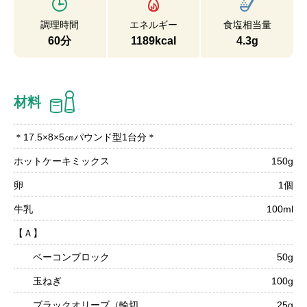
調理時間
エネルギー
食塩相当量
60分
1189kcal
4.3g
材料
＊17.5×8×5㎝パウンド型1台分＊
ホットケーキミックス
150g
卵
1個
牛乳
100ml
【Ａ】
ベーコンブロック
50g
玉ねぎ
100g
ブラックオリーブ（輪切
25g