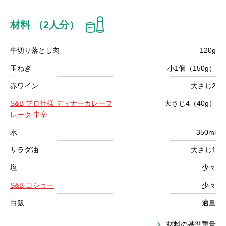
材料 （2人分）
牛切り落とし肉
120g
玉ねぎ
小1個（150g）
赤ワイン
大さじ2
S&B プロ仕様 ディナーカレーフ
大さじ4（40g）
レーク 中辛
水
350ml
サラダ油
大さじ1
塩
少々
S&B コショー
少々
白飯
適量
材料の基準重量