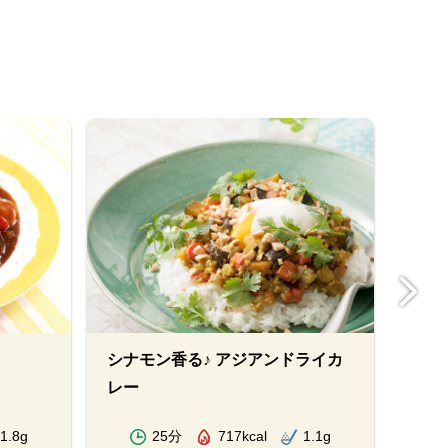
シナモン香る♪ アジアンドライカ
カレ
レー
本）
1.8g
25分
717kcal
1.1g