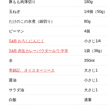
豚もも肉薄切り
180g
玉ねぎ
1/4個（50g
たけのこの水煮（細切り）
80g
ピーマン
4個
S&B おろしにんにく
小さじ1/4
S&B 赤缶カレーパウダールウ 中辛
1袋（38g）
水
350ml
李錦記 オイスターソース
大さじ1
醤油
小さじ1
サラダ油
大さじ1
白飯
適量