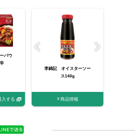
ーパウ
辛
ソー
んにく
李錦記 オイスターソー
たっぷりサイズ おろし
李
り）
ス140g
生にんにく
入する
購入する
購入する
商品情報
商品情報
購入する