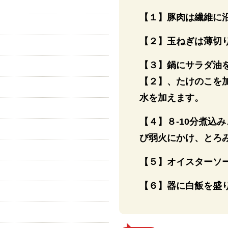
【１】豚肉は繊維に
）
【２】玉ねぎは薄切
【３】鍋にサラダ油
【２】、たけのこを
水を加えます。
【４】８-10分煮込
び弱火にかけ、とろ
【５】オイスターソ
【６】器に白飯を盛