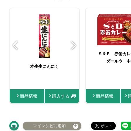
Ｓ＆Ｂ 赤缶カレ
ダールウ 中
本生生にんにく
李錦記 オイスター
おろし生に
ス減塩（チューブ入
商品情報
購入する
商品情報
商品情報
商品情報
購
マイレシピに追加