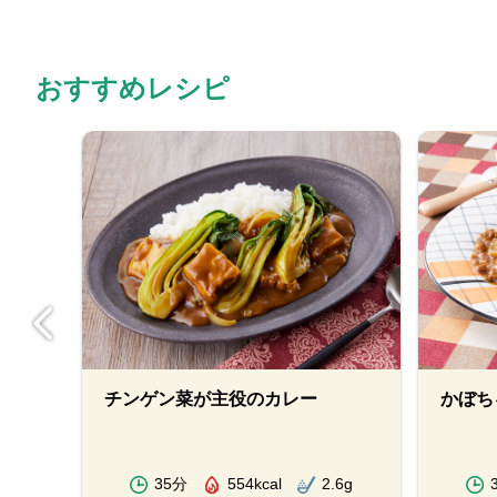
おすすめレシピ
チンゲン菜が主役のカレー
かぼち
.9g
35分
554kcal
2.6g