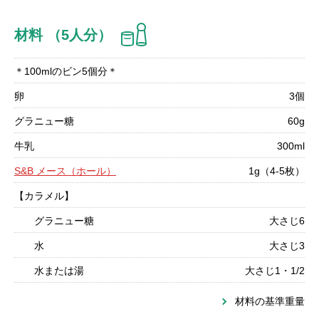
材料 （5人分）
＊100mlのビン5個分＊
卵
3個
グラニュー糖
60g
牛乳
300ml
S&B メース（ホール）
1g（4-5枚）
【カラメル】
グラニュー糖
大さじ6
水
大さじ3
水または湯
大さじ1・1/2
材料の基準重量