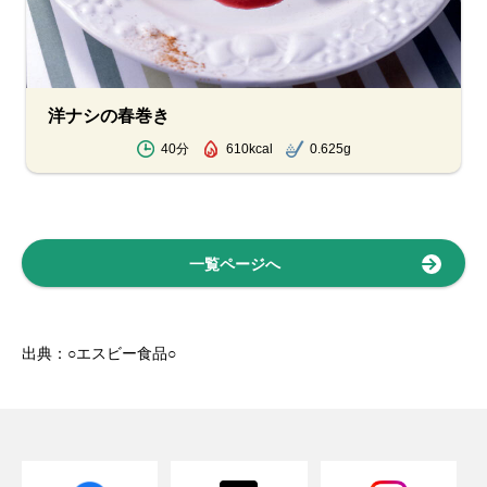
洋ナシの春巻き
40分
610kcal
0.625g
一覧ページへ
出典：○エスビー食品○