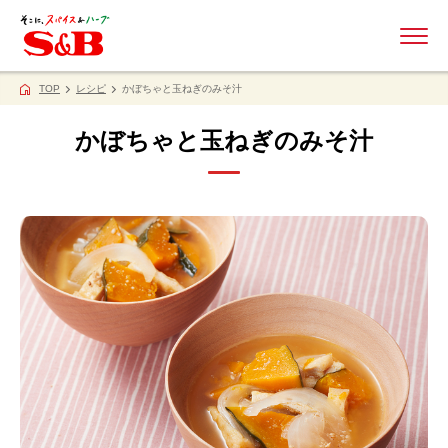
ME
TOP
レシピ
かぼちゃと玉ねぎのみそ汁
かぼちゃと玉ねぎのみそ汁