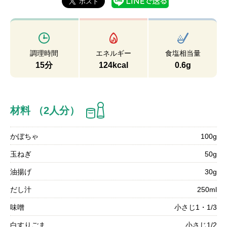
調理時間
エネルギー
食塩相当量
15分
124kcal
0.6g
材料 （2人分）
かぼちゃ
100g
玉ねぎ
50g
油揚げ
30g
だし汁
250ml
味噌
小さじ1・1/3
白すりごま
小さじ1/2