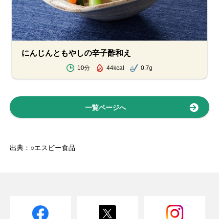
にんじんともやしの辛子酢和え
10分
44kcal
0.7g
一覧ページへ
出典：○エスビー食品