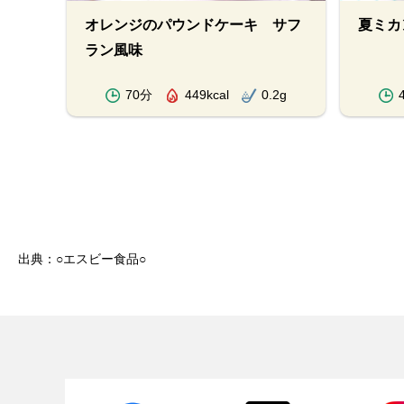
ー
オレンジのパウンドケーキ サフ
夏ミカ
ラン風味
.8g
70分
449kcal
0.2g
出典：○エスビー食品○