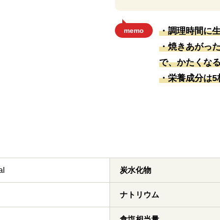
・調理時間に
memo
・焼きあがっ
で、かたくな
・栄養成分は5
al
炭水化物
ナトリウム
食塩相当量