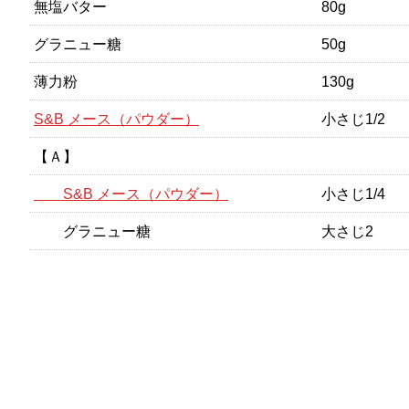
無塩バター
80g
グラニュー糖
50g
薄力粉
130g
S&B メース（パウダー）
小さじ1/2
【Ａ】
S&B メース（パウダー）
小さじ1/4
グラニュー糖
大さじ2