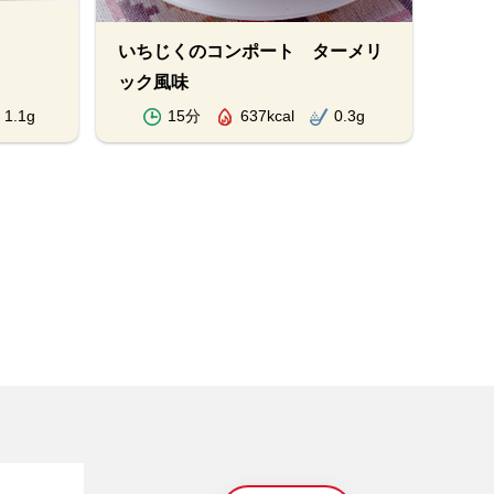
ダン
いちじくのコンポート ターメリ
ック風味
1.1g
15分
637kcal
0.3g