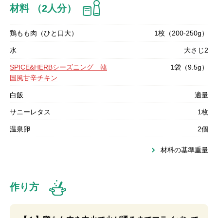
材料 （2人分）
鶏もも肉（ひと口大）
1枚（200-250g）
水
大さじ2
SPICE&HERBシーズニング 韓
1袋（9.5g）
国風甘辛チキン
白飯
適量
サニーレタス
1枚
温泉卵
2個
材料の基準重量
作り方