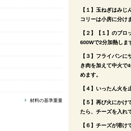
【１】玉ねぎはみじ
コリーは小房に分け
【２】【１】のブロ
600Wで2分加熱しま
【３】フライパンに
）
き肉を加えて中火で
めます。
【４】いったん火を
材料の基準重量
【５】再び火にかけ
たら、チーズを入れ
【６】チーズが溶け