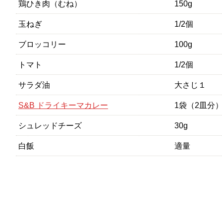
鶏ひき肉（むね）
150g
玉ねぎ
1/2個
ブロッコリー
100g
トマト
1/2個
サラダ油
大さじ１
S&B ドライキーマカレー
1袋（2皿分
シュレッドチーズ
30g
白飯
適量