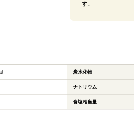
す。
al
炭水化物
ナトリウム
食塩相当量