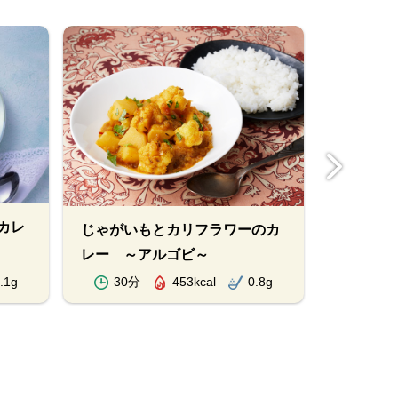
カレ
じゃがいもとカリフラワーのカ
ベーコン
レー ～アルゴビ～
ー
.1g
30分
453kcal
0.8g
15分