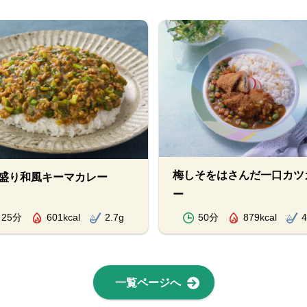
梅しそをはさんだ一口カツ
盛り和風キーマカレー
ー
25分
601kcal
2.7g
50分
879kcal
4
一覧ページへ