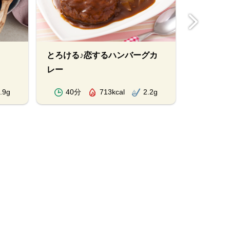
とろける♪恋するハンバーグカ
自動車カ
レー
.9g
40分
713kcal
2.2g
40分