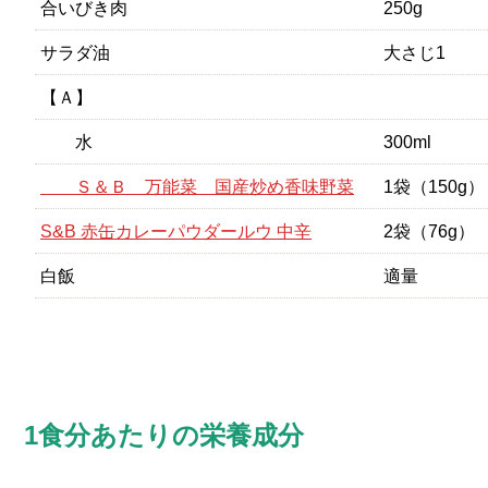
合いびき肉
250g
サラダ油
大さじ1
【Ａ】
水
300ml
Ｓ＆Ｂ 万能菜 国産炒め香味野菜
1袋（150g）
S&B 赤缶カレーパウダールウ 中辛
2袋（76g）
白飯
適量
1食分あたりの栄養成分