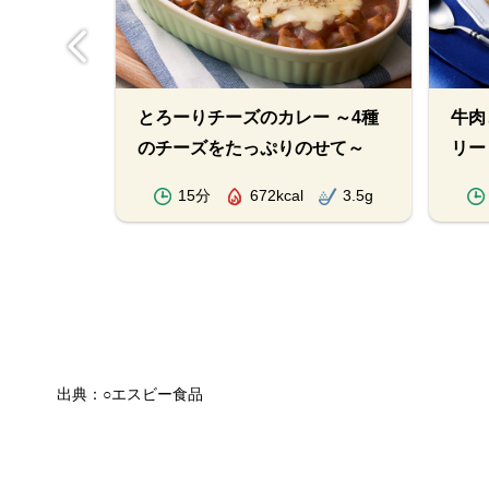
とろーりチーズのカレー ～4種
牛肉
ーコンの
のチーズをたっぷりのせて～
リー
1.9g
15分
672kcal
3.5g
出典：○エスビー食品