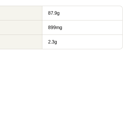
87.9g
899mg
2.3g