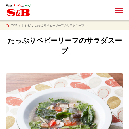
ME
TOP
レシピ
たっぷりベビーリーフのサラダスープ
たっぷりベビーリーフのサラダスー
プ