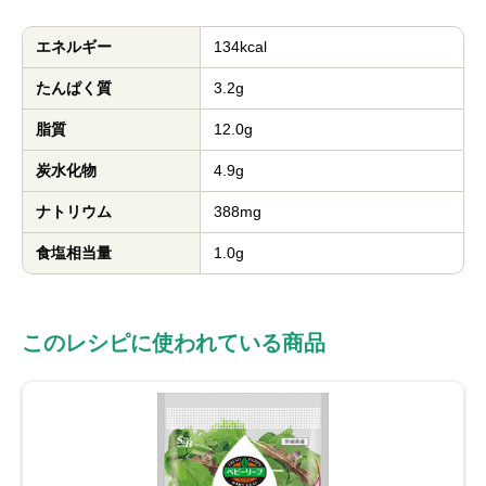
エネルギー
134kcal
たんぱく質
3.2g
脂質
12.0g
炭水化物
4.9g
ナトリウム
388mg
食塩相当量
1.0g
このレシピに使われている商品