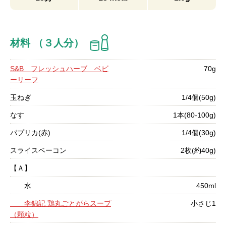
材料 （３人分）
S&B フレッシュハーブ ベビ
70g
ーリーフ
玉ねぎ
1/4個(50g)
なす
1本(80-100g)
パプリカ(赤)
1/4個(30g)
スライスベーコン
2枚(約40g)
【Ａ】
水
450ml
李錦記 鶏丸ごとがらスープ
小さじ1
（顆粒）