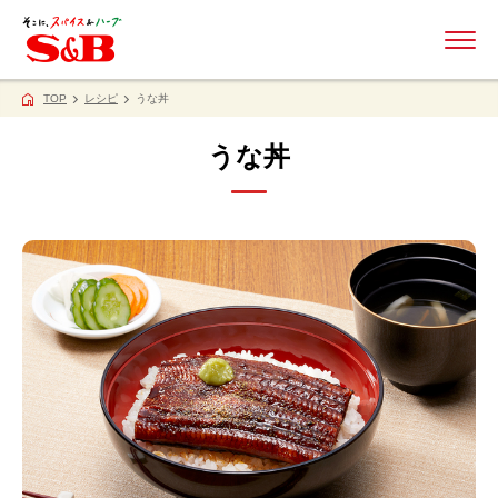
ME
TOP
レシピ
うな丼
うな丼