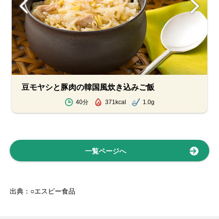
豆モヤシと豚肉の韓国風炊き込みご飯
40分
371kcal
1.0g
一覧ページへ
出典：○エスビー食品