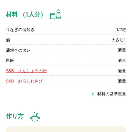
材料 （1人分）
うなぎの蒲焼き
1/2尾
酒
大さじ1
蒲焼きのタレ
適量
白飯
適量
S&B さんしょうの粉
適量
S&B おろしわさび
適量
材料の基準重量
作り方