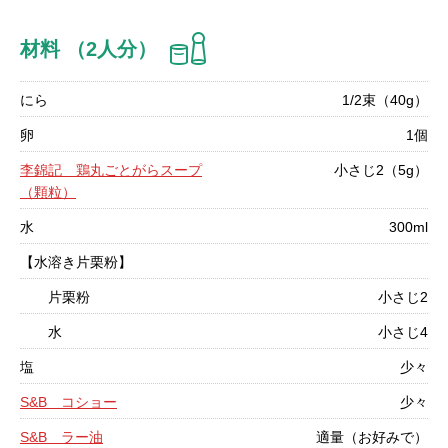
材料 （2人分）
にら
1/2束（40g）
卵
1個
李錦記 鶏丸ごとがらスープ
小さじ2（5g）
（顆粒）
水
300ml
【水溶き片栗粉】
片栗粉
小さじ2
水
小さじ4
塩
少々
S&B コショー
少々
S&B ラー油
適量（お好みで）