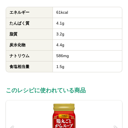
エネルギー
61kcal
たんぱく質
4.1g
脂質
3.2g
炭水化物
4.4g
ナトリウム
586mg
食塩相当量
1.5g
このレシピに使われている商品