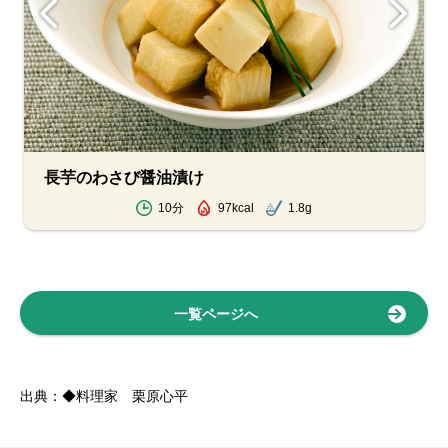
長芋のわさび醤油漬け
10分
97kcal
1.8g
一覧ページへ
出典：◆料理家 栗原心平