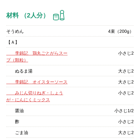
材料 （2人分）
そうめん
4束（200g）
【Ａ】
李錦記 鶏丸ごとがらスー
小さじ2
プ（顆粒）
ぬるま湯
大さじ2
李錦記 オイスターソース
大さじ2
みじん切りねぎ・しょう
小さじ2
が・にんにくミックス
醤油
小さじ1/2
酢
小さじ2
ごま油
大さじ2