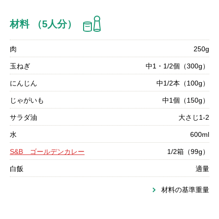
材料 （5人分）
肉
250g
玉ねぎ
中1・1/2個（300g）
にんじん
中1/2本（100g）
じゃがいも
中1個（150g）
サラダ油
大さじ1-2
水
600ml
S&B ゴールデンカレー
1/2箱（99g）
白飯
適量
材料の基準重量