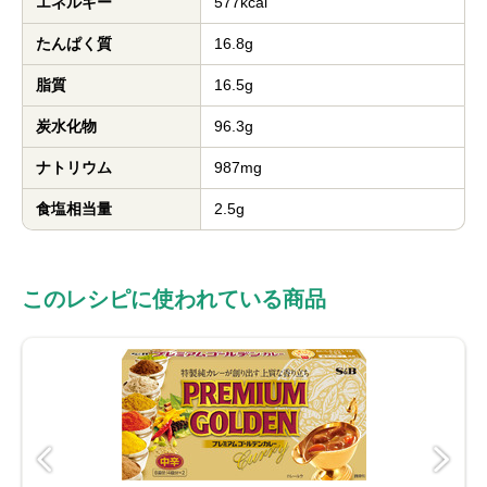
エネルギー
577kcal
たんぱく質
16.8g
脂質
16.5g
炭水化物
96.3g
ナトリウム
987mg
食塩相当量
2.5g
このレシピに使われている商品