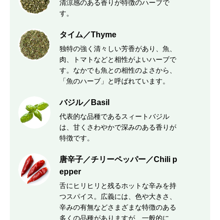
清涼感のある香りが特徴のハーブで
す。
タイム／Thyme
独特の強く清々しい芳香があり、魚、
肉、トマトなどと相性がよいハーブで
す。なかでも魚との相性のよさから、
「魚のハーブ」と呼ばれています。
バジル／Basil
代表的な品種であるスィートバジル
は、甘くさわやかで深みのある香りが
特徴です。
唐辛子／チリーペッパー／Chili p
epper
舌にヒリヒリと残るホットな辛みを持
つスパイス。広義には、色や大きさ、
辛みの有無などさまざまな特徴のある
多くの品種がありますが、一般的に