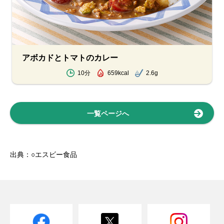
アボカドとトマトのカレー
10分
659kcal
2.6g
一覧ページへ
出典：○エスビー食品