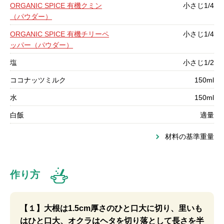
ORGANIC SPICE 有機クミン
小さじ1/4
（パウダー）
ORGANIC SPICE 有機チリーペ
小さじ1/4
ッパー（パウダー）
塩
小さじ1/2
ココナッツミルク
150ml
水
150ml
白飯
適量
材料の基準重量
作り方
【１】大根は1.5cm厚さのひと口大に切り、里いも
はひと口大、オクラはヘタを切り落として長さを半