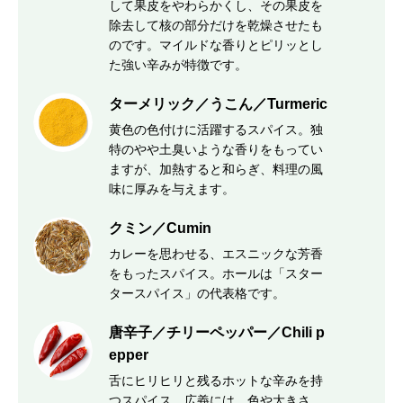
して果皮をやわらかくし、その果皮を
除去して核の部分だけを乾燥させたも
のです。マイルドな香りとピリッとし
た強い辛みが特徴です。
ターメリック／うこん／Turmeric
黄色の色付けに活躍するスパイス。独
特のやや土臭いような香りをもってい
ますが、加熱すると和らぎ、料理の風
味に厚みを与えます。
クミン／Cumin
カレーを思わせる、エスニックな芳香
をもったスパイス。ホールは「スター
タースパイス」の代表格です。
唐辛子／チリーペッパー／Chili p
epper
舌にヒリヒリと残るホットな辛みを持
つスパイス。広義には、色や大きさ、