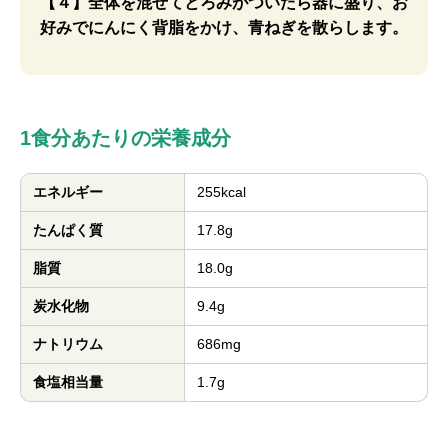
【４】全体を混ぜてとろみがついたら器に盛り、お
好みでにんにく背脂をかけ、青ねぎを散らします。
1食分あたりの栄養成分
エネルギー
255kcal
たんぱく質
17.8g
脂質
18.0g
炭水化物
9.4g
ナトリウム
686mg
食塩相当量
1.7g