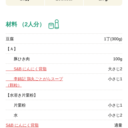
材料 （2人分）
豆腐
1丁(300g)
【Ａ】
豚ひき肉
100g
S&B にんにく背脂
大さじ2
李錦記 鶏丸ごとがらスープ
小さじ1
（顆粒）
【水溶き片栗粉】
片栗粉
小さじ1
水
小さじ2
S&B にんにく背脂
適量