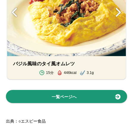
バジル風味のタイ風オムレツ
15分
446kcal
3.1g
一覧ページへ
出典：○エスビー食品