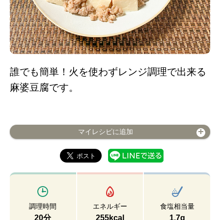
誰でも簡単！火を使わずレンジ調理で出来る
麻婆豆腐です。
マイレシピに追加
調理時間
エネルギー
食塩相当量
20分
255kcal
1.7g