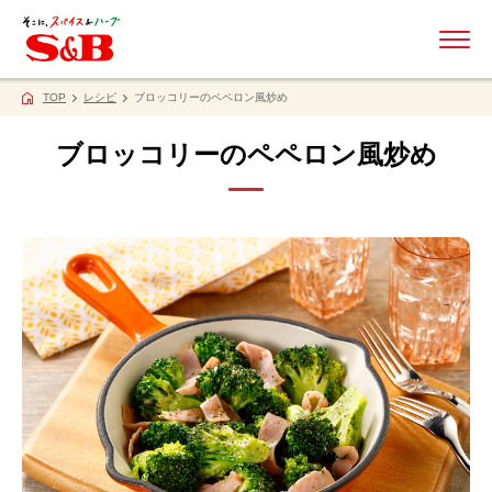
ME
TOP
レシピ
ブロッコリーのペペロン風炒め
ブロッコリーのペペロン風炒め