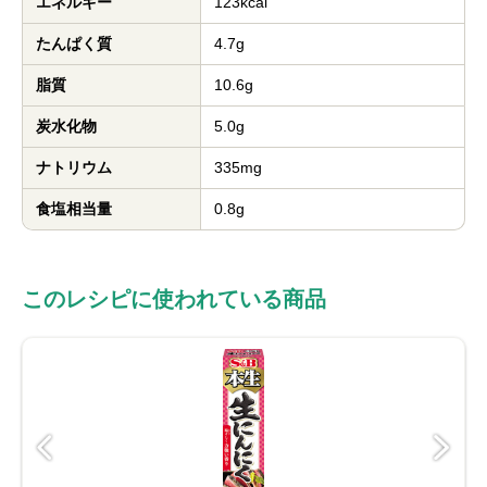
エネルギー
123kcal
たんぱく質
4.7g
脂質
10.6g
炭水化物
5.0g
ナトリウム
335mg
食塩相当量
0.8g
このレシピに使われている商品