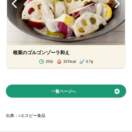
根菜のゴルゴンゾーラ和え
20分
337kcal
0.7g
一覧ページへ
出典：○エスビー食品