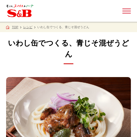
ME
TOP
レシピ
いわし缶でつくる、青じそ混ぜうどん
いわし缶でつくる、青じそ混ぜうど
ん