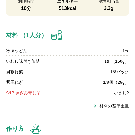
調理時間
エネルギー
食塩相当量
10分
513kcal
3.3g
材料 （1人分）
冷凍うどん
1玉
いわし味付き缶詰
1缶（150g）
貝割れ菜
1/8パック
紫玉ねぎ
1/8個（25g）
S&B きざみ青じそ
小さじ2
材料の基準重量
作り方