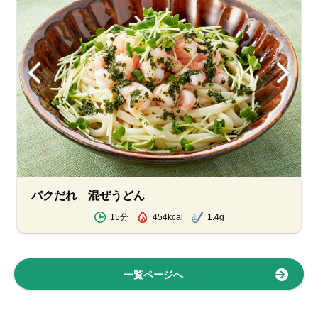
パクだれ 混ぜうどん
15分
454kcal
1.4g
一覧ページへ