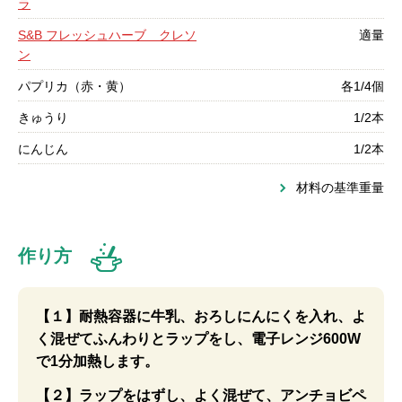
ラ
S&B フレッシュハーブ クレソ
適量
ン
パプリカ（赤・黄）
各1/4個
きゅうり
1/2本
にんじん
1/2本
材料の基準重量
作り方
【１】耐熱容器に牛乳、おろしにんにくを入れ、よ
く混ぜてふんわりとラップをし、電子レンジ600W
で1分加熱します。
【２】ラップをはずし、よく混ぜて、アンチョビペ