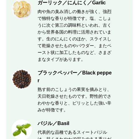
ガーリック／にんにく／Garlic
肉や魚の臭み消しの働きが強く、強烈
で独特な香りが特徴です。塩、こしょ
うに次ぐ第三の調味料といわれ、古く
から世界各国の料理に活用されていま
す。生のにんにくのほか、スライスし
て乾燥させたものやパウダー、またペ
ースト状に加工したものなど、さまざ
まなタイプがあります。
ブラックペッパー／Black peppe
r
熟す前のこしょうの果実を摘みとり、
天日乾燥させたものです。野性的でさ
わやかな香りと、ピリッとした強い辛
みが特徴です。
バジル／Basil
代表的な品種であるスィートバジル