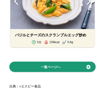
焼
バジルとチーズのスクランブルエッグ炒め
5分
159kcal
0.6g
一覧ページへ
出典：○エスビー食品