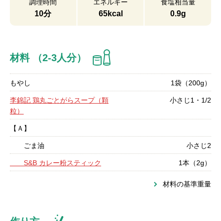
調理時間
エネルギー
食塩相当量
10分
65kcal
0.9g
材料 （2-3人分）
もやし
1袋（200g）
李錦記 鶏丸ごとがらスープ（顆
小さじ1・1/2
粒）
【Ａ】
ごま油
小さじ2
S&B カレー粉スティック
1本（2g）
材料の基準重量