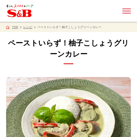
ME
TOP
レシピ
ペーストいらず！柚子こしょうグリーンカレー
ペーストいらず！柚子こしょうグリ
ーンカレー