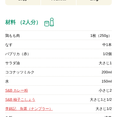
材料 （2人分）
鶏もも肉
1枚（250g）
なす
中1本
パプリカ（赤）
1/2個
サラダ油
大さじ1
ココナッツミルク
200ml
水
150ml
S&B カレー粉
小さじ2
S&B 柚子こしょう
大さじ1と1/2
李錦記 魚醤（ナンプラー）
大さじ1/2