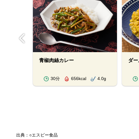
パイスカ
青椒肉絲カレー
ダー
1.6g
30分
656kcal
4.0g
出典：○エスビー食品