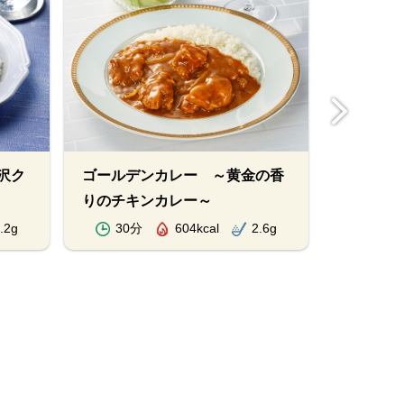
沢ク
ゴールデンカレー ～黄金の香
野菜を楽
りのチキンカレー～
.2g
30分
604kcal
2.6g
70分