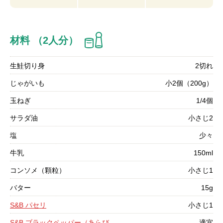
材料 （2人分）
生鮭切り身
2切れ
じゃがいも
小2個（200g）
玉ねぎ
1/4個
サラダ油
小さじ2
塩
少々
牛乳
150ml
コンソメ（顆粒）
小さじ1
バター
15g
S&B パセリ
小さじ1
S&B ブラックペッパー（あらび
適宜