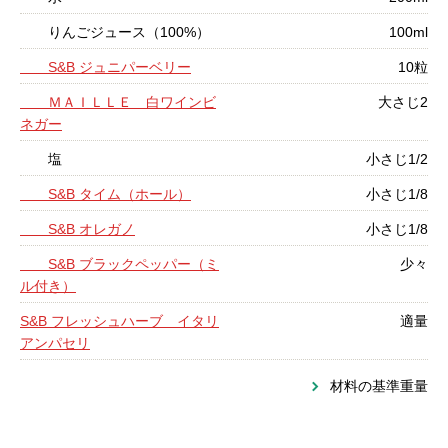
りんごジュース（100%）
100ml
S&B ジュニパーベリー
10粒
ＭＡＩＬＬＥ 白ワインビ
大さじ2
ネガー
塩
小さじ1/2
S&B タイム（ホール）
小さじ1/8
S&B オレガノ
小さじ1/8
S&B ブラックペッパー（ミ
少々
ル付き）
S&B フレッシュハーブ イタリ
適量
アンパセリ
材料の基準重量