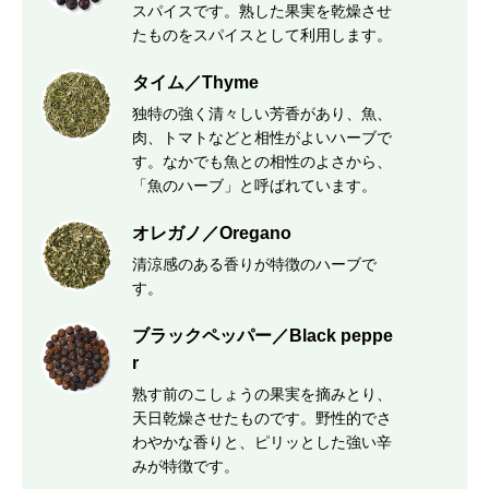
スパイスです。熟した果実を乾燥させ
たものをスパイスとして利用します。
タイム／Thyme
独特の強く清々しい芳香があり、魚、
肉、トマトなどと相性がよいハーブで
す。なかでも魚との相性のよさから、
「魚のハーブ」と呼ばれています。
オレガノ／Oregano
清涼感のある香りが特徴のハーブで
す。
ブラックペッパー／Black peppe
r
熟す前のこしょうの果実を摘みとり、
天日乾燥させたものです。野性的でさ
わやかな香りと、ピリッとした強い辛
みが特徴です。