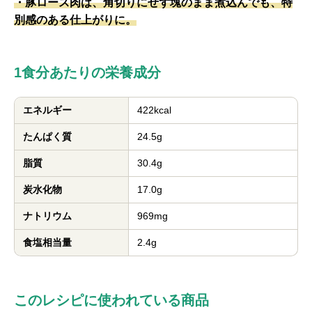
・豚ロース肉は、角切りにせず塊のまま煮込んでも、特
別感のある仕上がりに。
1食分あたりの栄養成分
エネルギー
422kcal
たんぱく質
24.5g
脂質
30.4g
炭水化物
17.0g
ナトリウム
969mg
食塩相当量
2.4g
このレシピに使われている商品