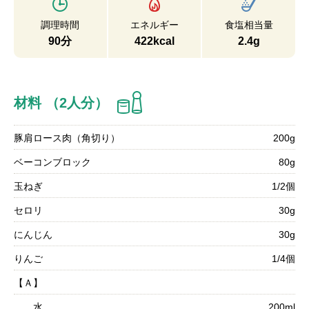
調理時間
エネルギー
食塩相当量
90分
422kcal
2.4g
材料 （2人分）
豚肩ロース肉（角切り）
200g
ベーコンブロック
80g
玉ねぎ
1/2個
セロリ
30g
にんじん
30g
りんご
1/4個
【Ａ】
水
200ml