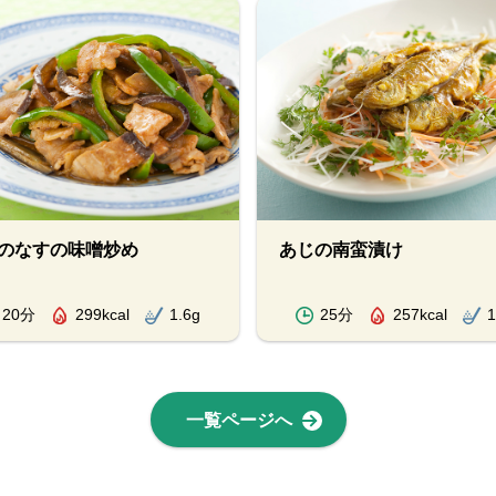
のなすの味噌炒め
あじの南蛮漬け
20分
299kcal
1.6g
25分
257kcal
1
一覧ページへ