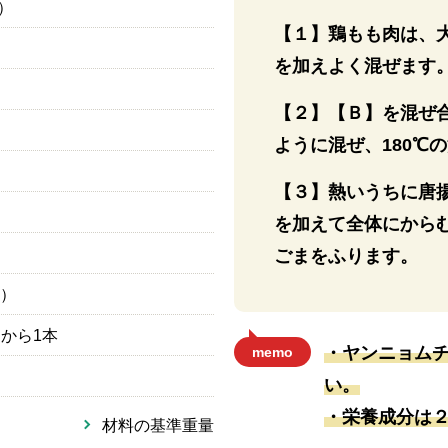
g）
【１】鶏もも肉は、
を加えよく混ぜます
【２】【Ｂ】を混ぜ
ように混ぜ、180℃
【３】熱いうちに唐
を加えて全体にから
ごまをふります。
）
）から1本
・ヤンニョム
memo
い。
・栄養成分は
材料の基準重量