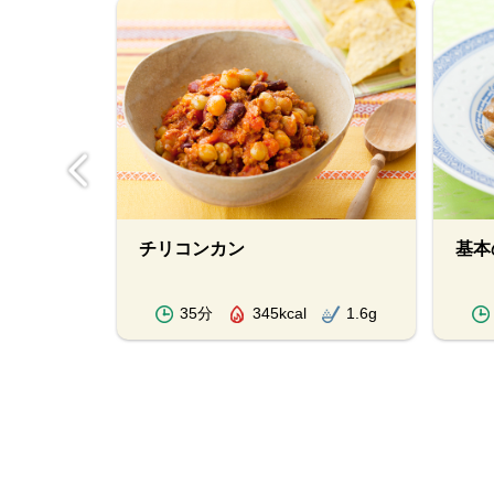
チリコンカン
基本
1.3g
35分
345kcal
1.6g