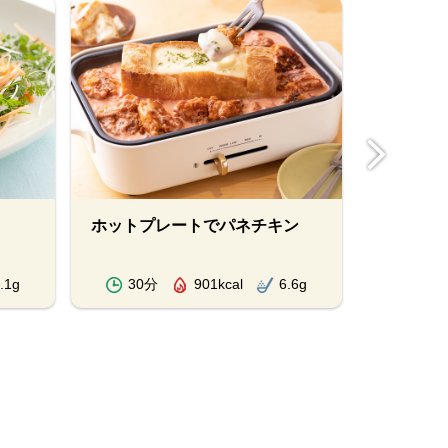
ホットプレートでパネチキン
ハンバー
.1g
30分
901kcal
6.6g
30分