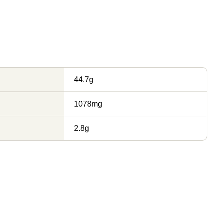
44.7g
1078mg
2.8g