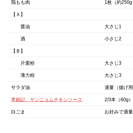
鶏もも肉
1枚（約250
【Ａ】
醤油
大さじ1
酒
小さじ2
【Ｂ】
片栗粉
大さじ3
薄力粉
大さじ3
サラダ油
適量（揚げ用
李錦記 ヤンニョムチキンソース
2/3本（60g
白ごま
お好みで適量