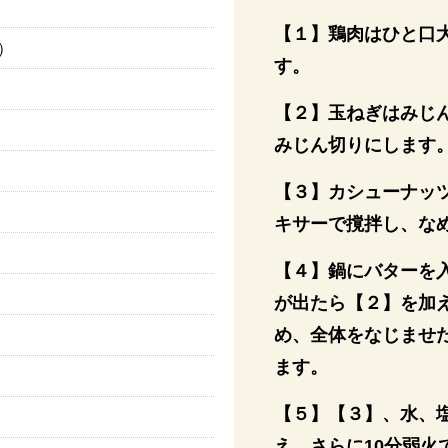
【１】鶏肉はひと口
g）
す。
【２】玉ねぎはみじ
みじん切りにします
【３】カシューナッ
キサーで撹拌し、な
【４】鍋にバターを
が出たら【２】を加
め、全体をなじませ
ます。
【５】【３】、水、
え、さらに10分弱火