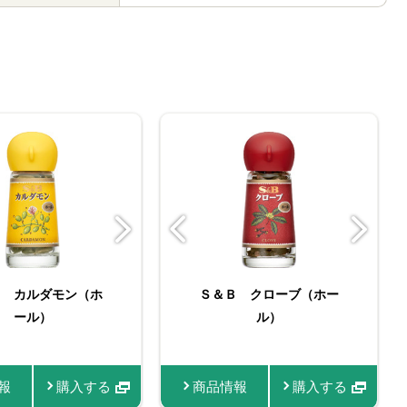
IC SPICE 有
Ｂ カルダモン（ホ
＆Ｂ 袋入りクミン
たっぷりサイズ おろし
名匠にんにく
Ｓ＆Ｂ クローブ（ホー
ORGANIC SPICE 袋
スマートスパイス クミ
お徳用おろし生にんにく
名匠しょうが
ーブ（ホール）
パウダー） ファスナ
ール）
生しょうが
入り有機カルダモン（ホ
ル）
ン
ー付き
ール）
報
情報
商品情報
商品情報
購入する
購入する
購入する
購入する
購入する
商品情報
商品情報
商品情報
商品情報
商品情報
購入する
購入する
購入する
購入す