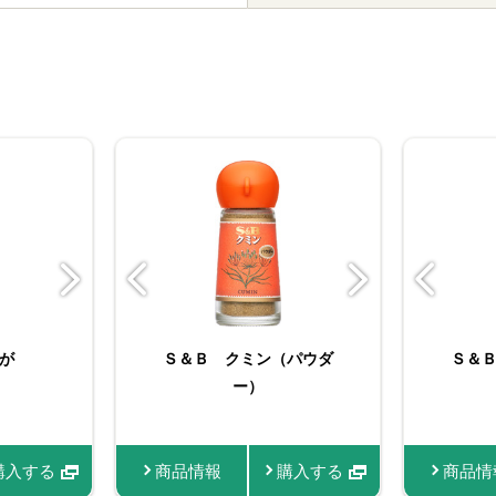
ミン
が
んにく
ORGANIC SPICE 袋
Ｓ＆Ｂ クミン（パウダ
たっぷりサイズ おろし
おろし生しょうが
ORGAN
Ｓ＆
Ｓ
入り有機カルダモン（ホ
ー）
生にんにく
機クロ
（
ール）
購入する
購入する
商品情報
商品情報
商品情報
商品情報
購入する
購入する
購入する
購入する
商品情報
商品情
商品