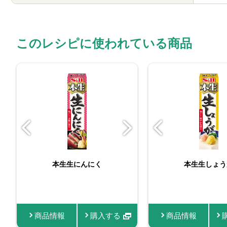
このレシピに使われている商品
お徳用おろし生しょうが
本生生にんにく
バリュースパイスク
本生生しょう
おろし生に
商品情報
商品情報
購入する
購入する
商品情報
商品情報
商品情報