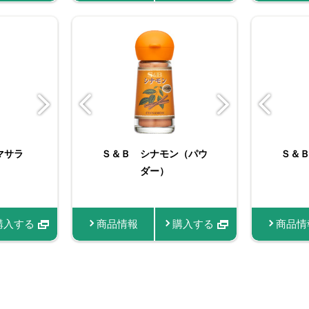
ナモ
マサラ
り ターメ
菜館 赤唐辛子（パウダ
Ｓ＆Ｂ シナモン（パウ
Ｓ＆Ｂ 袋入り ガラム
Ｓ＆Ｂ 袋入りターメリ
バリュー
Ｓ＆
Ｓ
ウダー）
ック（パウダー） ファ
ー）
ダー）
マサラ
ク
スナー付き
購入する
購入する
商品情報
商品情報
商品情報
商品情報
購入する
購入する
購入する
購入する
商品情