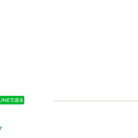
り パプリ
Ｓ＆Ｂ 袋入りパプリカ
ダー）
（パウダー） ファスナ
ー付き
購入する
商品情報
購入する
ブ