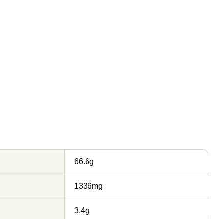
66.6g
1336mg
3.4g