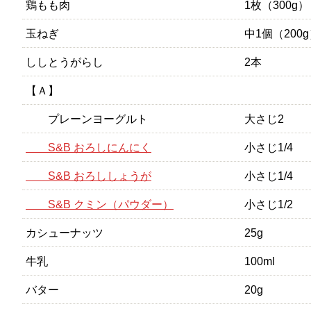
鶏もも肉
1枚（300g）
玉ねぎ
中1個（200
ししとうがらし
2本
【Ａ】
プレーンヨーグルト
大さじ2
S&B おろしにんにく
小さじ1/4
S&B おろししょうが
小さじ1/4
S&B クミン（パウダー）
小さじ1/2
カシューナッツ
25g
牛乳
100ml
バター
20g