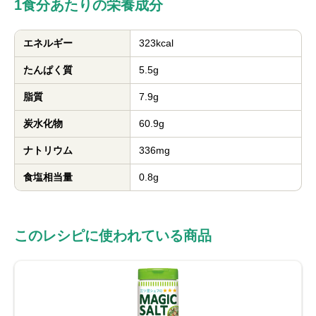
1食分あたりの栄養成分
エネルギー
323kcal
たんぱく質
5.5g
脂質
7.9g
炭水化物
60.9g
ナトリウム
336mg
食塩相当量
0.8g
このレシピに使われている商品