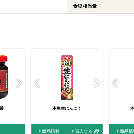
食塩相当量
んに
醤
226g
お徳用おろし生しょうが
李錦記 甜麺醤（チュー
本生生にんにく
李錦記 豆板醤 素材本
李錦記 
ブ入り）
位 90g
ープ素
情報
入する
商品情報
商品情報
商品情報
購入する
商品情報
購入する
購入する
商品情報
商品情
商品