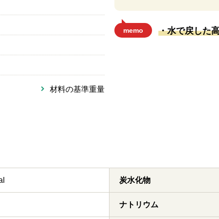
・水で戻した
memo
材料の基準重量
al
炭水化物
ナトリウム