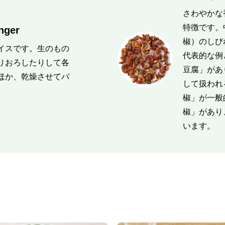
さわやかな
特徴です。
ger
椒）のしび
イスです。生のもの
代表的な例
りおろしたりして各
豆腐」があ
ほか、乾燥させてパ
して扱われ
。
椒」が一般
椒」があり
います。