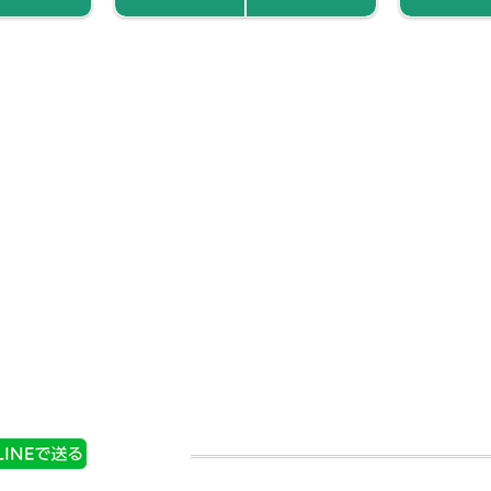
パイス 花
菜館 花椒（パウダー）
購入する
商品情報
購入する