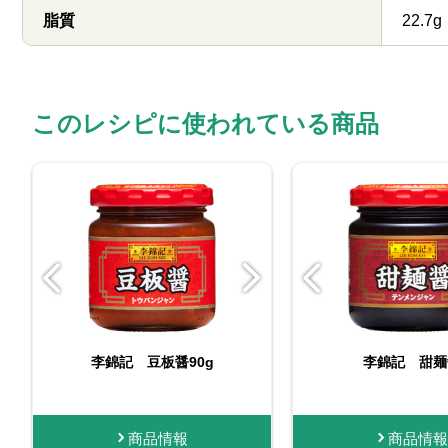
脂質
22.7g
このレシピに使われている商品
李錦記 甜麺醤（チュー
李錦記 豆板醤90g
ビン入りおろし生に
李錦記 甜麺
李錦記 豆板醤
ブ入り）
く
商品情報
商品情報
購入する
商品情報
商品情報
商品
購