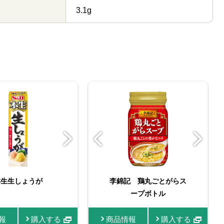
3.1g
鶏丸ごとがらス
本生生しょうが
おろし生にんにく
李錦記 四川辣豆板醤
李錦記 甜麺醤
李錦記 鶏丸ごとがらス
たっぷりサイズ おろし
おろし生しょうが
李錦記 甜麺醤（チュー
李錦記 豆板醤（チュー
材本位150g
ープボトル
生にんにく
ブ入り）
ブ入り）
報
情報
購入する
商品情報
購入する
商品情報
購入する
商品情報
商品情報
商品情報
商品情報
商品情報
購入する
購入する
購入する
購入する
購入す