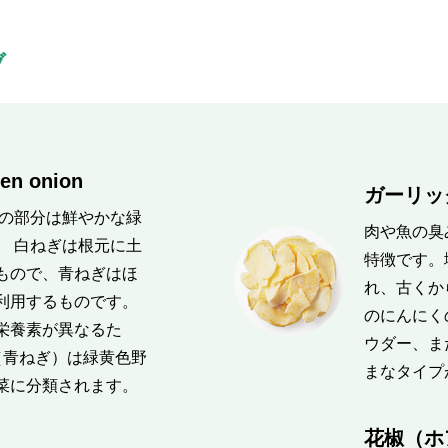
ブ
en onion
ガーリック
葉の部分は鮮やかな緑
肉や魚の臭
。 白ねぎは根元に土
特徴です。
もので、青ねぎはほ
れ、古くか
利用するものです。
のにんにく
栄養素が異なるた
ウダー、ま
（青ねぎ）は緑黄色野
まなタイプ
菜に分類されます。
花椒（ホア