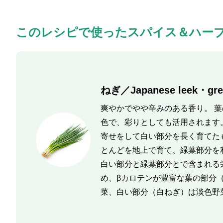
このレシピで使ったスパイス＆ハー
ねぎ／Japanese leek・gre
爽やかでやや辛みのある香り。 
色で、彩りとしても活用されます
寄せをして白い部分を長く育てた
とんどを地上で育て、緑葉部分を
白い部分と緑葉部分とで含まれる
め、βカロテンが豊富な葉の部分
菜、白い部分（白ねぎ）は淡色野