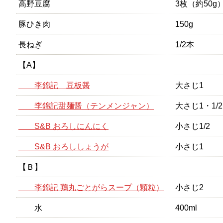
高野豆腐
3枚（約50g
豚ひき肉
150g
長ねぎ
1/2本
【A】
李錦記 豆板醤
大さじ1
李錦記甜麺醤（テンメンジャン）
大さじ1・1/2
S&B おろしにんにく
小さじ1/2
S&B おろししょうが
小さじ1
【Ｂ】
李錦記 鶏丸ごとがらスープ（顆粒）
小さじ2
水
400ml