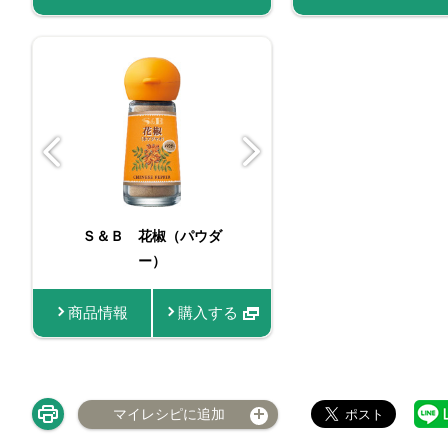
Ｓ＆Ｂ 花椒（パウダ
スティックス
ー）
椒
商品情報
購入する
商品情報
マイレシピに追加