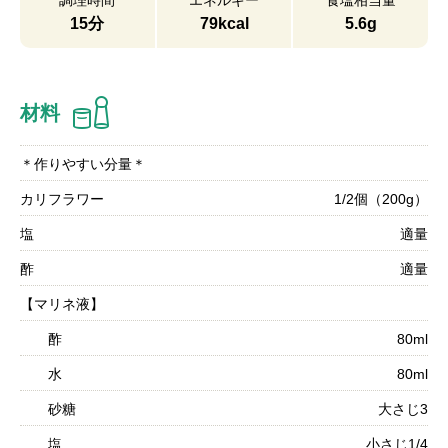
調理時間
エネルギー
食塩相当量
15分
79kcal
5.6g
材料
＊作りやすい分量＊
カリフラワー
1/2個（200g）
塩
適量
酢
適量
【マリネ液】
酢
80ml
水
80ml
砂糖
大さじ3
塩
小さじ1/4