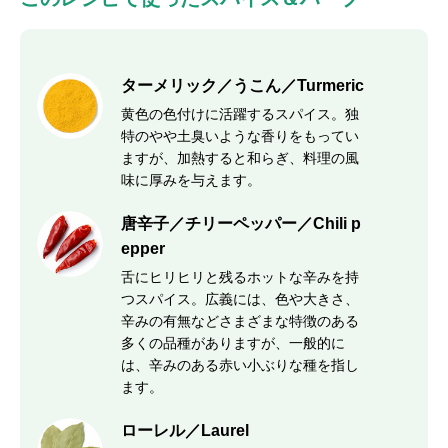
ターメリック／うこん／Turmeric
黄色の色付けに活躍するスパイス。独
特のやや土臭いような香りをもってい
ますが、加熱すると和らぎ、料理の風
味に厚みを与えます。
唐辛子／チリーペッパー／Chili p
epper
舌にヒリヒリと残るホットな辛みを持
つスパイス。広義には、色や大きさ、
辛みの有無などさまざまな特徴のある
多くの品種がありますが、一般的に
は、辛みのある赤い小ぶりな種を指し
ます。
ローレル／Laurel