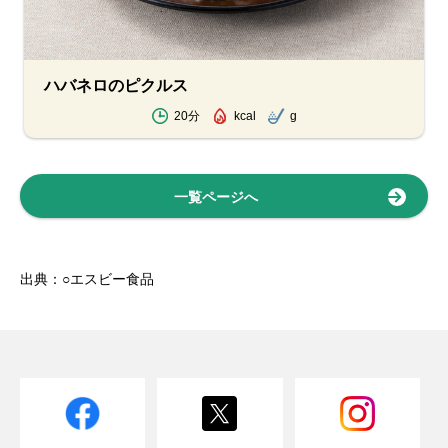
ハバネロのピクルス
20分
kcal
g
一覧ページへ
出典：○エスビー食品