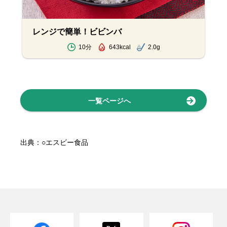
レンジで簡単！ビビンバ
10分
643kcal
2.0g
一覧ページへ
出典：○エスビー食品