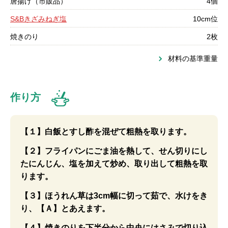
唐揚げ（市販品）
4個
S&Bきざみねぎ塩
10cm位
焼きのり
2枚
材料の基準重量
作り方
【１】白飯とすし酢を混ぜて粗熱を取ります。
【２】フライパンにごま油を熱して、せん切りにし
たにんじん、塩を加えて炒め、取り出して粗熱を取
ります。
【３】ほうれん草は3cm幅に切って茹で、水けをき
り、【Ａ】とあえます。
【４】焼きのりを下半分から中央にはさみで切り込