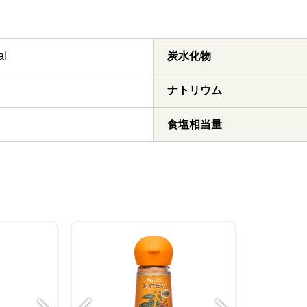
al
炭水化物
ナトリウム
食塩相当量