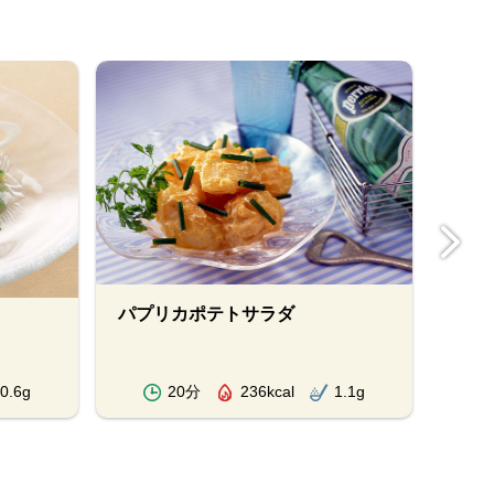
パプリカポテトサラダ
生ハ
0.6g
20分
236kcal
1.1g