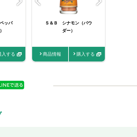
ナモ
ペッパ
ッコラ
Ｓ＆Ｂ シナモン（パウ
Ｓ＆Ｂ 袋入り ブラッ
フレッシュハーブ ルッ
Ｓ
）
クペッパー（あらびき）
ダー）
コラ 袋
１４ｇ
情報
購入する
商品情報
商品情報
商品情報
購入する
購入する
ブ