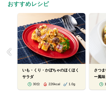
おすすめレシピ
ーフ
いも・くり・かぼちゃのほくほく
さつま
サラダ
ー風味
.0g
30分
226kcal
1.0g