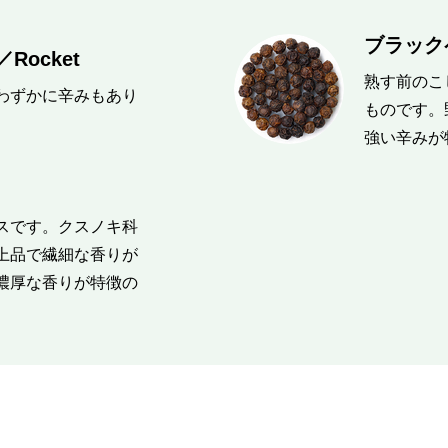
ブラックペ
ocket
熟す前のこ
わずかに辛みもあり
ものです。
強い辛みが
スです。クスノキ科
上品で繊細な香りが
濃厚な香りが特徴の