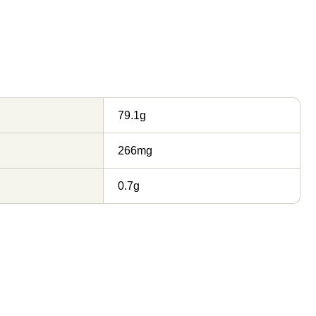
79.1g
266mg
0.7g