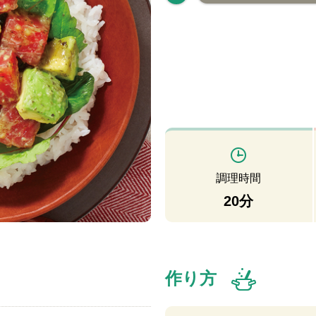
調理時間
20分
作り方