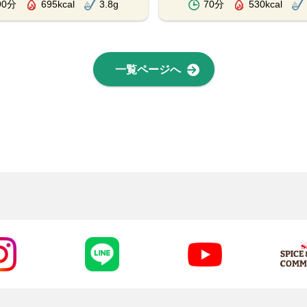
90分
695kcal
3.8g
70分
530kcal
一覧ページへ