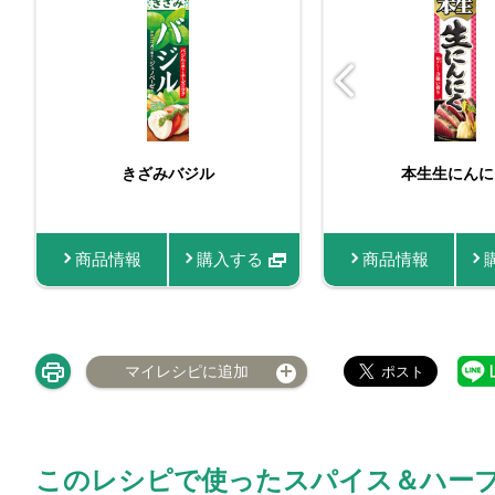
フレッシュハーブ 
ビン入りおろし生にんに
きざみバジル
本生生にんに
ベビーリーフ 小
く
商品情報
商品情報
購入する
購入する
商品情報
商品情報
マイレシピに追加
このレシピで使ったスパイス＆ハー