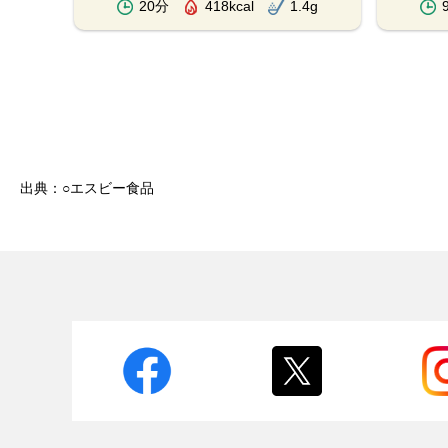
.4g
20分
418kcal
1.4g
出典：○エスビー食品