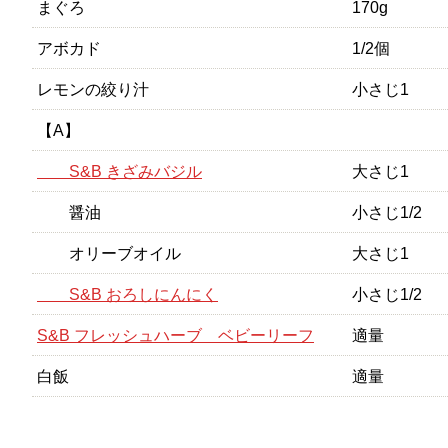
まぐろ
170g
アボカド
1/2個
レモンの絞り汁
小さじ1
【A】
S&B きざみバジル
大さじ1
醤油
小さじ1/2
オリーブオイル
大さじ1
S&B おろしにんにく
小さじ1/2
S&B フレッシュハーブ ベビーリーフ
適量
白飯
適量