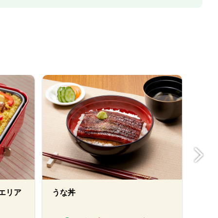
エリア
うな丼
ペッ