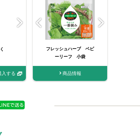
有機
フレッシュハーブ ベビ
く
おろし生にんにく
フ
袋
ーリーフ 小袋
購入する
商品情報
商品情報
購入する
ブ