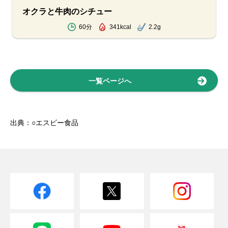
オクラと牛肉のシチュー
60分
341kcal
2.2g
一覧ページへ
出典：○エスビー食品