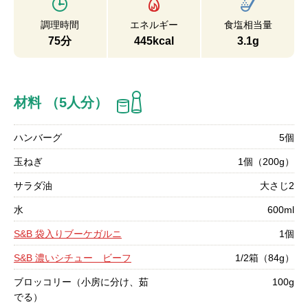
調理時間
エネルギー
食塩相当量
75分
445kcal
3.1g
材料 （5人分）
ハンバーグ
5個
玉ねぎ
1個（200g）
サラダ油
大さじ2
水
600ml
S&B 袋入りブーケガルニ
1個
S&B 濃いシチュー ビーフ
1/2箱（84g）
ブロッコリー（小房に分け、茹
100g
でる）