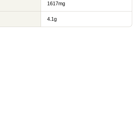
1617mg
4.1g
錦記 鶏丸ごとがらス
李錦記 貝柱入りオイス
李錦記 四川辣豆板醤
李錦記 鶏丸ごとがらス
李錦記 パンダブランド
李錦記 豆板醤（チュー
ターソース255g
ープ袋30g
オイスターソース
ープ袋100g
ブ入り）