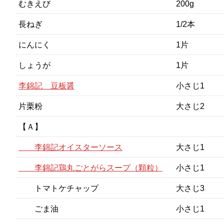
むきえび
200g
長ねぎ
1/2本
にんにく
1片
しょうが
1片
李錦記 豆板醤
小さじ1
片栗粉
大さじ2
【Ａ】
李錦記オイスターソース
大さじ1
李錦記鶏丸ごとがらスープ（顆粒）
小さじ1
トマトケチャップ
大さじ3
ごま油
小さじ1