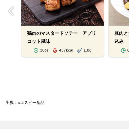
焼き
鶏肉のマスタードソテー アプリ
豚肉と
コット風味
込み
.1g
30分
437kcal
1.8g
出典：○エスビー食品