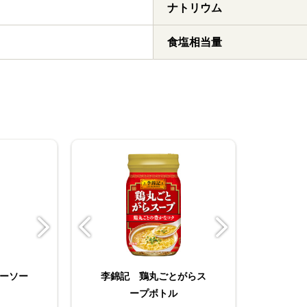
ナトリウム
食塩相当量
らス
ーソー
226g
李錦記 鶏丸ごとがらス
李錦記 オイスターソー
李錦記 豆板醤 素材本
李
g
ープボトル
ス255g
位 90g