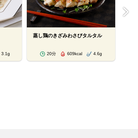
蒸し鶏のきざみわさびタルタル
ロー
3.1g
20分
609kcal
4.6g