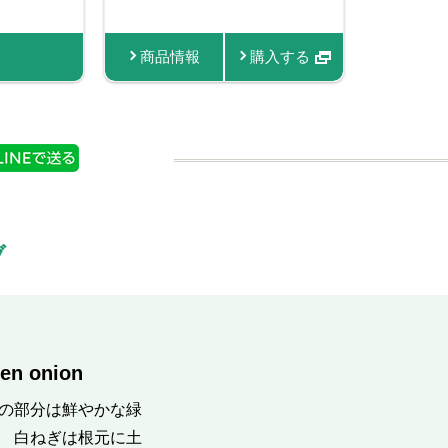
情報
入する
商品情報
商品情報
商品情報
購入する
ブ
en onion
葉の部分は鮮やかな緑
。 白ねぎは根元に土