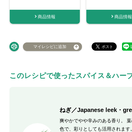
商品情報
商品情報
購入する
商品情報
商品情報
商品
購
マイレシピに追加
このレシピで使ったスパイス＆ハー
ねぎ／Japanese leek・gre
爽やかでやや辛みのある香り。 
色で、彩りとしても活用されます