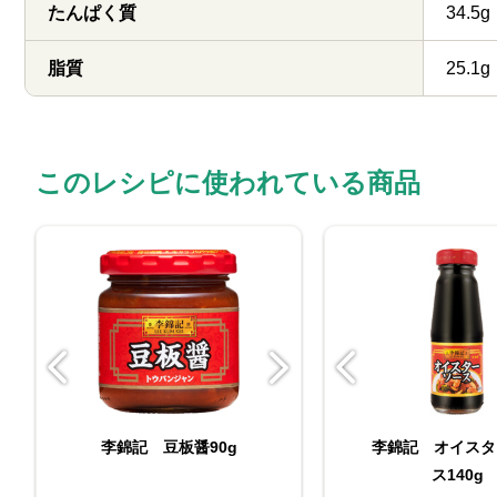
たんぱく質
34.5g
脂質
25.1g
このレシピに使われている商品
李錦記 オイスターソー
李錦記 豆板醤90g
李錦記 鶏丸ごとが
李錦記 オイスタ
李錦記 豆板醤
ス減塩（チューブ入り）
ープ素材本位150
ス140g